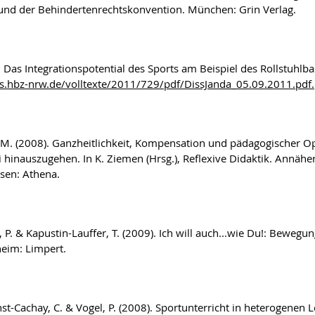
und der Behindertenrechtskonvention. München: Grin Verlag.
.: Das Integrationspotential des Sports am Beispiel des Rollstuhlb
s.hbz-
nrw.de/volltexte/2011/729/pdf/DissJanda_05.09.2011.pdf.
 M. (2008). Ganzheitlichkeit, Kompensation und pädagogischer O
 hinauszugehen. In K. Ziemen (Hrsg.), Reflexive Didaktik. Annäheru
sen: Athena.
, P. & Kapustin-Lauffer, T. (2009). Ich will auch...wie Du!: Bewe
eim: Limpert.
st-Cachay, C. & Vogel, P. (2008). Sportunterricht in heterogenen Le