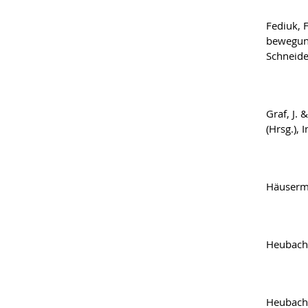
Fediuk, 
bewegung
Schneide
Graf, J. 
(Hrsg.), 
Häuserma
Heubach,
Heubach,