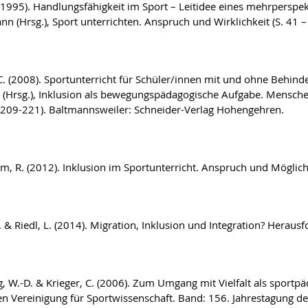
 (1995). Handlungsfähigkeit im Sport – Leitidee eines mehrperspek
nn (Hrsg.), Sport unterrichten. Anspruch und Wirklichkeit (S. 41 
 C. (2008). Sportunterricht für Schüler/innen mit und ohne Behind
k (Hrsg.), Inklusion als bewegungspädagogische Aufgabe. Mens
. 209-221). Baltmannsweiler: Schneider-Verlag Hohengehren.
m, R. (2012). Inklusion im Sportunterricht. Anspruch und Möglichk
. & Riedl, L. (2014). Migration, Inklusion und Integration? Heraus
g, W.-D. & Krieger, C. (2006). Zum Umgang mit Vielfalt als sportp
n Vereinigung für Sportwissenschaft. Band: 156. Jahrestagung de