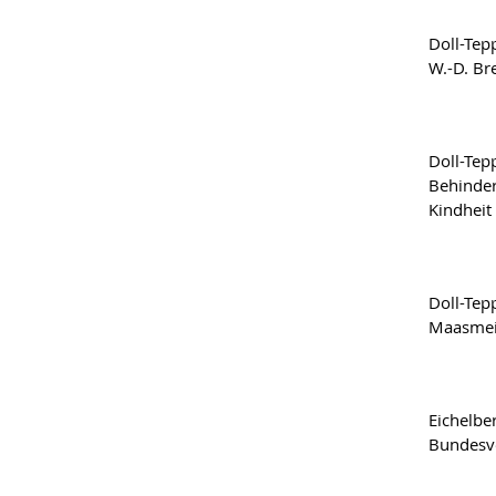
Doll-Tep
W.-D. Br
Doll-Tep
Behinder
Kindheit
Doll-Tepp
Maasmeie
Eichelbe
Bundesve