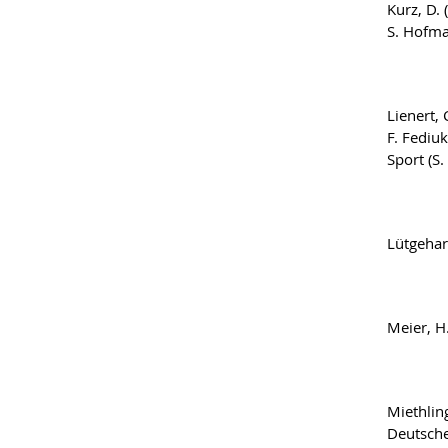
Kurz, D.
S. Hofma
Lienert,
F. Fediu
Sport (S
Lütgehar
Meier, H
Miethlin
Deutsche