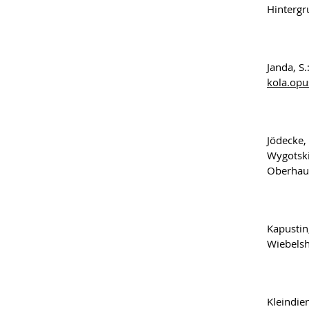
Hintergr
Janda, S
kola.opu
Jödecke,
Wygotski
Oberhau
Kapustin
Wiebelsh
Kleindien