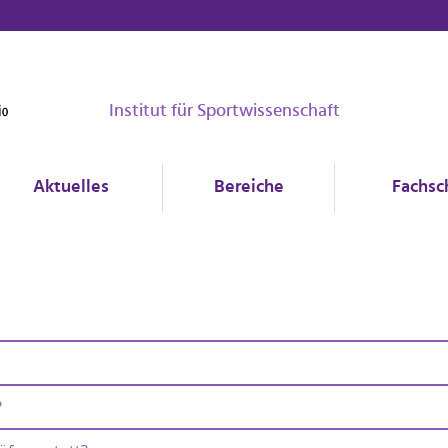
Institut für Sportwissenschaft
Aktuelles
Bereiche
Fachsc
?
 und 21.05.
statt.