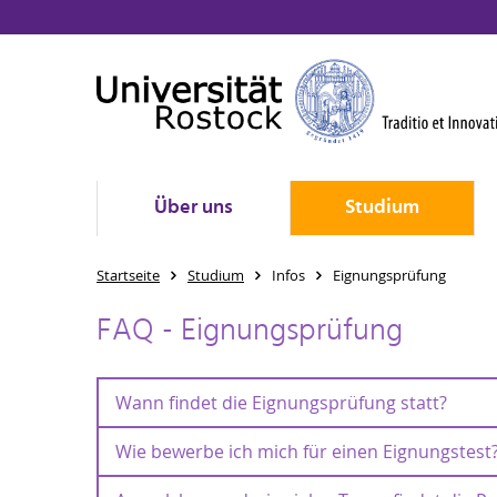
Über uns
Studium
Startseite
Studium
Infos
Eignungsprüfung
FAQ - Eignungsprüfung
Wann findet die Eignungsprüfung statt?
Wie bewerbe ich mich für einen Eignungstest
Wann findet die Eignungsprüfung statt?
Die Sporteignungsprüfung
2027
findet am
20.05.